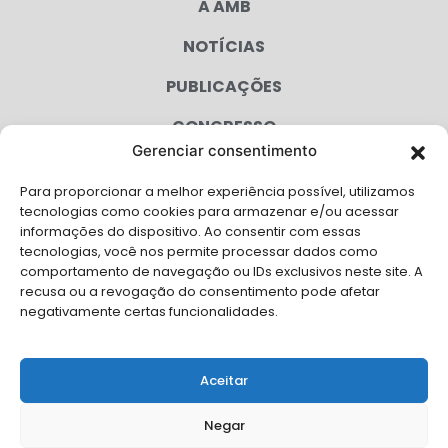
A AMB
NOTÍCIAS
PUBLICAÇÕES
CONGRESSO
Gerenciar consentimento
AGENDA
Para proporcionar a melhor experiência possível, utilizamos
CAMPANHAS
tecnologias como cookies para armazenar e/ou acessar
informações do dispositivo. Ao consentir com essas
SERVIÇOS
tecnologias, você nos permite processar dados como
comportamento de navegação ou IDs exclusivos neste site. A
FILIADAS
recusa ou a revogação do consentimento pode afetar
negativamente certas funcionalidades.
LGPD
FALE CONOSCO
Aceitar
Solicite Apoio Institucional da AMB para o seu evento
Negar