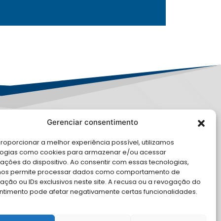
Gerenciar consentimento
PD
roporcionar a melhor experiência possível, utilizamos
logias como cookies para armazenar e/ou acessar
LE CONOSCO
ações do dispositivo. Ao consentir com essas tecnologias,
nos permite processar dados como comportamento de
cite Apoio Institucional da AMB
ção ou IDs exclusivos neste site. A recusa ou a revogação do
 o seu evento
ntimento pode afetar negativamente certas funcionalidades.