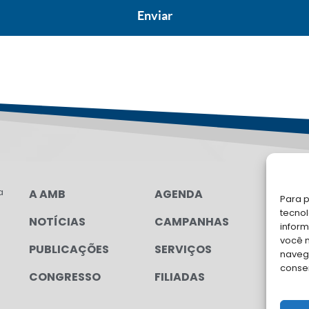
a
A AMB
AGENDA
LG
Para p
tecno
NOTÍCIAS
CAMPANHAS
FA
inform
você 
PUBLICAÇÕES
SERVIÇOS
Soli
navega
para
conse
CONGRESSO
FILIADAS