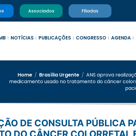
os
Associados
Filiadas
MB
NOTÍCIAS
PUBLICAÇÕES
CONGRESSO
AGENDA
Home
/
Brasília Urgente
/
ANS aprova realizaçã
medicamento usado no tratamento do câncer colorr
paci
TO DO CÂNCER COLORRETAL 