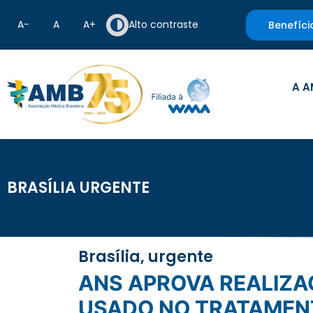
A−
A
A+
Alto contraste
Benefíci
A A
BRASÍLIA URGENTE
Brasília, urgente
ANS APROVA REALIZAÇÃO DE CONSULTA PÚBLICA PARA MEDICAMENTO
USADO NO TRATAMEN