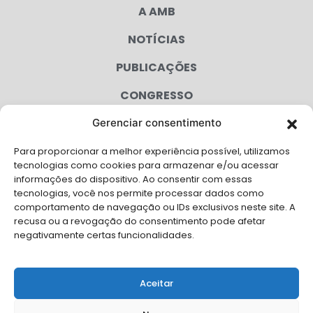
A AMB
NOTÍCIAS
PUBLICAÇÕES
CONGRESSO
Gerenciar consentimento
AGENDA
Para proporcionar a melhor experiência possível, utilizamos
CAMPANHAS
tecnologias como cookies para armazenar e/ou acessar
informações do dispositivo. Ao consentir com essas
SERVIÇOS
tecnologias, você nos permite processar dados como
comportamento de navegação ou IDs exclusivos neste site. A
FILIADAS
recusa ou a revogação do consentimento pode afetar
negativamente certas funcionalidades.
LGPD
FALE CONOSCO
Aceitar
Solicite Apoio Institucional da AMB para o seu evento