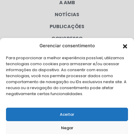
A AMB
NOTÍCIAS
PUBLICAÇÕES
CONGRESSO
Gerenciar consentimento
AGENDA
Para proporcionar a melhor experiência possível, utilizamos
CAMPANHAS
tecnologias como cookies para armazenar e/ou acessar
informações do dispositivo. Ao consentir com essas
SERVIÇOS
tecnologias, você nos permite processar dados como
comportamento de navegação ou IDs exclusivos neste site. A
FILIADAS
recusa ou a revogação do consentimento pode afetar
negativamente certas funcionalidades.
LGPD
FALE CONOSCO
Aceitar
Solicite Apoio Institucional da AMB para o seu evento
Negar