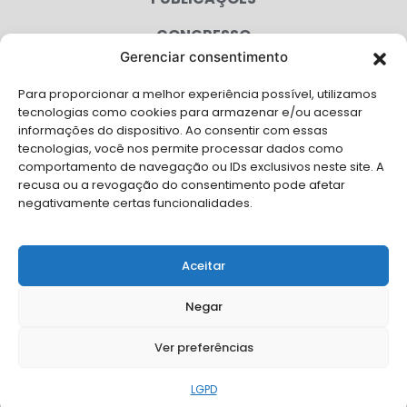
CONGRESSO
Gerenciar consentimento
AGENDA
Para proporcionar a melhor experiência possível, utilizamos
CAMPANHAS
tecnologias como cookies para armazenar e/ou acessar
informações do dispositivo. Ao consentir com essas
SERVIÇOS
tecnologias, você nos permite processar dados como
comportamento de navegação ou IDs exclusivos neste site. A
FILIADAS
recusa ou a revogação do consentimento pode afetar
negativamente certas funcionalidades.
LGPD
FALE CONOSCO
Aceitar
Solicite Apoio Institucional da AMB para o seu evento
Negar
Ver preferências
© Copyright AMB 2026. Todos os direitos reservados.
LGPD