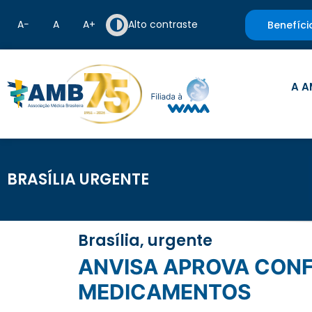
A−
A
A+
Alto contraste
Benefíci
A A
BRASÍLIA URGENTE
Brasília, urgente
ANVISA APROVA CONFIANÇA REGULATÓRIA EM REGISTRO DE
MEDICAMENTOS