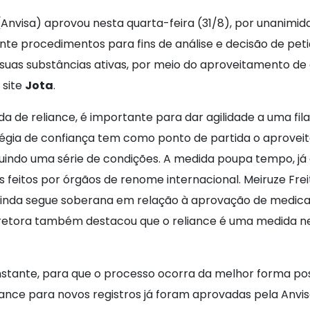
 (Anvisa) aprovou nesta quarta-feira (31/8), por unanimi
e procedimentos para fins de análise e decisão de petiç
uas substâncias ativas, por meio do aproveitamento de 
 site
Jota
.
a de reliance, é importante para dar agilidade a uma fil
égia de confiança tem como ponto de partida o aproveita
uindo uma série de condições. A medida poupa tempo, já
 feitos por órgãos de renome internacional. Meiruze Freit
 ainda segue soberana em relação à aprovação de medi
etora também destacou que o reliance é uma medida nec
ante, para que o processo ocorra da melhor forma poss
eliance para novos registros já foram aprovadas pela An