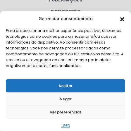
CONGRESSO
Gerenciar consentimento
AGENDA
Para proporcionar a melhor experiência possível, utilizamos
CAMPANHAS
tecnologias como cookies para armazenar e/ou acessar
informações do dispositivo. Ao consentir com essas
SERVIÇOS
tecnologias, você nos permite processar dados como
comportamento de navegação ou IDs exclusivos neste site. A
FILIADAS
recusa ou a revogação do consentimento pode afetar
negativamente certas funcionalidades.
LGPD
FALE CONOSCO
Aceitar
Solicite Apoio Institucional da AMB para o seu evento
Negar
Ver preferências
© Copyright AMB 2026. Todos os direitos reservados.
LGPD