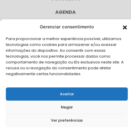
AGENDA
CAMPANHAS
Gerenciar consentimento
SERVIÇOS
Para proporcionar a melhor experiência possível, utilizamos
tecnologias como cookies para armazenar e/ou acessar
FILIADAS
informações do dispositivo. Ao consentir com essas
tecnologias, você nos permite processar dados como
LGPD
comportamento de navegação ou IDs exclusivos neste site. A
FALE CONOSCO
recusa ou a revogação do consentimento pode afetar
negativamente certas funcionalidades.
Solicite Apoio Institucional da AMB para o seu evento
Aceitar
© Copyright AMB 2026. Todos os direitos reservados.
Negar
Ver preferências