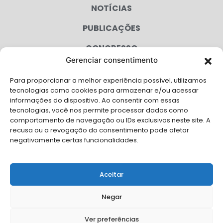
NOTÍCIAS
PUBLICAÇÕES
CONGRESSO
Gerenciar consentimento
AGENDA
Para proporcionar a melhor experiência possível, utilizamos
CAMPANHAS
tecnologias como cookies para armazenar e/ou acessar
informações do dispositivo. Ao consentir com essas
SERVIÇOS
tecnologias, você nos permite processar dados como
comportamento de navegação ou IDs exclusivos neste site. A
FILIADAS
recusa ou a revogação do consentimento pode afetar
negativamente certas funcionalidades.
LGPD
FALE CONOSCO
Aceitar
Solicite Apoio Institucional da AMB para o seu evento
Negar
Ver preferências