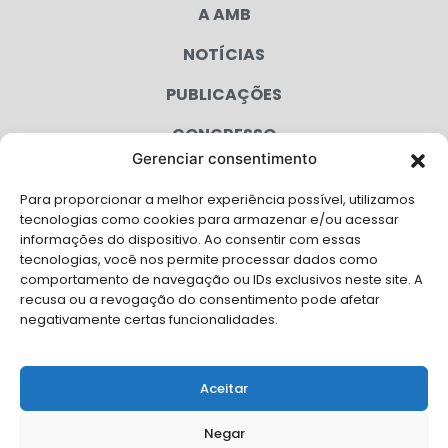
A AMB
NOTÍCIAS
PUBLICAÇÕES
CONGRESSO
Gerenciar consentimento
AGENDA
Para proporcionar a melhor experiência possível, utilizamos
CAMPANHAS
tecnologias como cookies para armazenar e/ou acessar
informações do dispositivo. Ao consentir com essas
SERVIÇOS
tecnologias, você nos permite processar dados como
comportamento de navegação ou IDs exclusivos neste site. A
FILIADAS
recusa ou a revogação do consentimento pode afetar
negativamente certas funcionalidades.
LGPD
FALE CONOSCO
Aceitar
Solicite Apoio Institucional da AMB para o seu evento
Negar