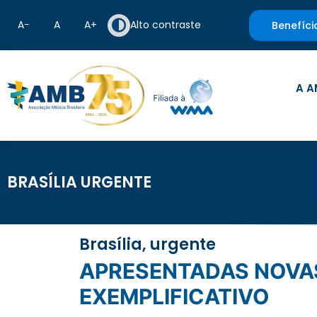
A−
A
A+
Alto contraste
Benefíci
A A
BRASÍLIA URGENTE
Brasília, urgente
APRESENTADAS NOVAS PROPOSTAS PARA TORNAR ROL DA ANS
EXEMPLIFICATIVO