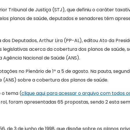
r Tribunal de Justiça (STJ), que definiu o caráter taxat
elos planos de saúde, deputados e senadores têm apres
 dos Deputados, Arthur Lira (PP-AL), editou Ato da Presid
s legislativas acerca da cobertura dos planos de saúde, 
a Agência Nacional de Saúde (ANS).
ações no Plenário de 1º a 5 de agosto. Na pauta, segundo
de (ANS) sobre a cobertura dos planos de saúde.
e o tema (
clique aqui para acessar o arquivo com todos o
 rol, foram apresentadas 65 propostas, sendo 2 esta sem
.656, de 3 de junho de 1998, que dispõe sobre os planos pri