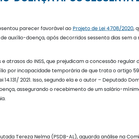
esentou parecer favorável ao
Projeto de Lei 4708/2020
, 
de auxílio-doença, após decorridos sessenta dias sem a r
las e atrasos do INSS, que prejudicam a concessão regular
o por incapacidade temporária de que trata o artigo 59 d
ei 14.131/ 2021. Isso, segundo ela e o autor – Deputado Do
-doença, assegurando o recebimento de um salário-míni
ia.
utada Tereza Nelma (PSDB-AL), aguarda análise na Comis