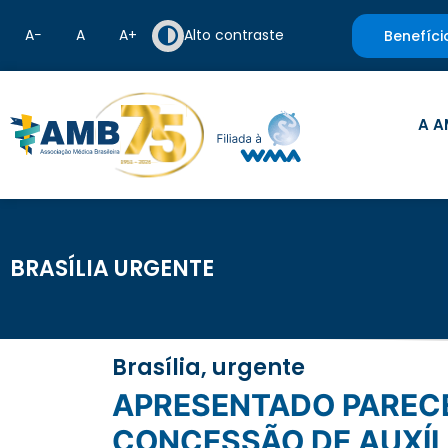
A−
A
A+
Alto contraste
Benefíci
A A
BRASÍLIA URGENTE
Brasília, urgente
APRESENTADO PARECER FAVORÁVEL AO PROJETO QUE DISPÕE SOBRE
CONCESSÃO DE AUXÍL