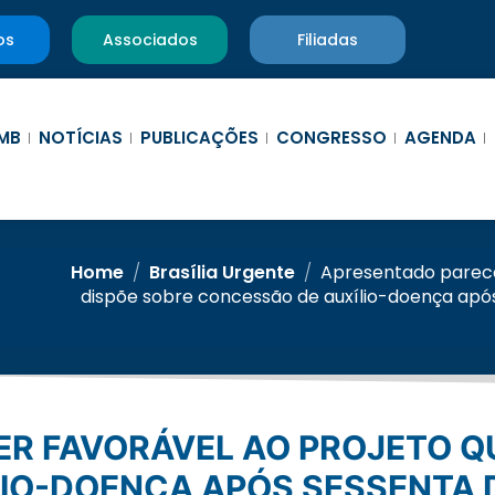
os
Associados
Filiadas
MB
NOTÍCIAS
PUBLICAÇÕES
CONGRESSO
AGENDA
Home
/
Brasília Urgente
/
Apresentado parece
dispõe sobre concessão de auxílio-doença após
IO-DOENÇA APÓS SESSENTA D