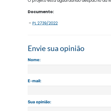
O projeto está aguardando despacho da Me
Documento:
–
PL 2739/2022
Envie sua opinião
Nome:
E-mail:
Sua opinião: