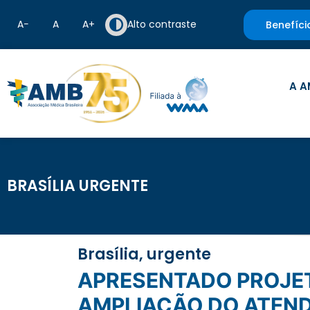
A−
A
A+
Alto contraste
Benefíci
A A
BRASÍLIA URGENTE
Brasília, urgente
APRESENTADO PROJETO QUE VISA INVESTIMENTOS EM MODERNIZAÇÃO E
AMPLIAÇÃO DO ATEND