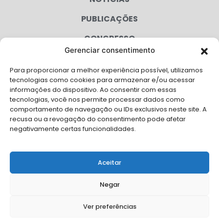
PUBLICAÇÕES
CONGRESSO
Gerenciar consentimento
AGENDA
Para proporcionar a melhor experiência possível, utilizamos
CAMPANHAS
tecnologias como cookies para armazenar e/ou acessar
informações do dispositivo. Ao consentir com essas
SERVIÇOS
tecnologias, você nos permite processar dados como
comportamento de navegação ou IDs exclusivos neste site. A
FILIADAS
recusa ou a revogação do consentimento pode afetar
negativamente certas funcionalidades.
LGPD
FALE CONOSCO
Aceitar
Solicite Apoio Institucional da AMB para o seu evento
Negar
Ver preferências