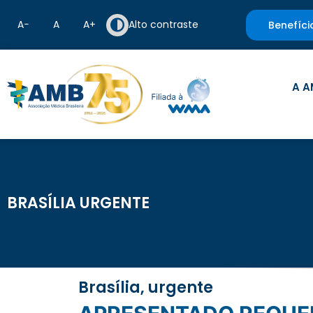
A−
A
A+
Alto contraste
Benefíci
A A
BRASÍLIA URGENTE
Brasília, urgente