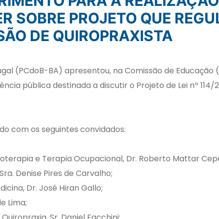
ER SOBRE PROJETO QUE REG
SÃO DE QUIROPRAXISTA
tugal (PCdoB-BA) apresentou, na Comissão de Educação
iência pública destinada a discutir o Projeto de Lei nº 114
do com os seguintes convidados:
ioterapia e Terapia Ocupacional, Dr. Roberto Mattar Cep
Sra. Denise Pires de Carvalho;
cina, Dr. José Hiran Gallo;
de Lima;
Quiropraxia, Sr. Daniel Facchini;