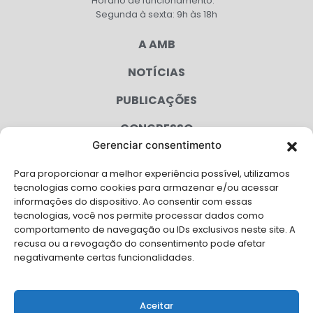
Horário de funcionamento:
Segunda à sexta: 9h às 18h
A AMB
NOTÍCIAS
PUBLICAÇÕES
CONGRESSO
Gerenciar consentimento
AGENDA
Para proporcionar a melhor experiência possível, utilizamos
CAMPANHAS
tecnologias como cookies para armazenar e/ou acessar
informações do dispositivo. Ao consentir com essas
SERVIÇOS
tecnologias, você nos permite processar dados como
comportamento de navegação ou IDs exclusivos neste site. A
FILIADAS
recusa ou a revogação do consentimento pode afetar
negativamente certas funcionalidades.
LGPD
FALE CONOSCO
Aceitar