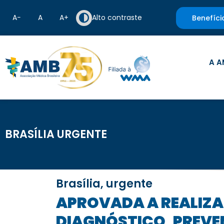
A−
A
A+
Alto contraste
Benefíci
A A
BRASÍLIA URGENTE
Brasília, urgente
APROVADA A REALIZAÇÃO DE AUDIÊNCIA PÚBLICA SOBRE O
DIAGNÓSTICO, PREVE