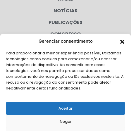
NOTÍCIAS
PUBLICAÇÕES
CONGRESSO
Gerenciar consentimento
AGENDA
Para proporcionar a melhor experiência possível, utilizamos
CAMPANHAS
tecnologias como cookies para armazenar e/ou acessar
informações do dispositivo. Ao consentir com essas
SERVIÇOS
tecnologias, você nos permite processar dados como
comportamento de navegação ou IDs exclusivos neste site. A
FILIADAS
recusa ou a revogação do consentimento pode afetar
negativamente certas funcionalidades.
LGPD
FALE CONOSCO
Aceitar
Solicite Apoio Institucional da AMB para o seu evento
Negar