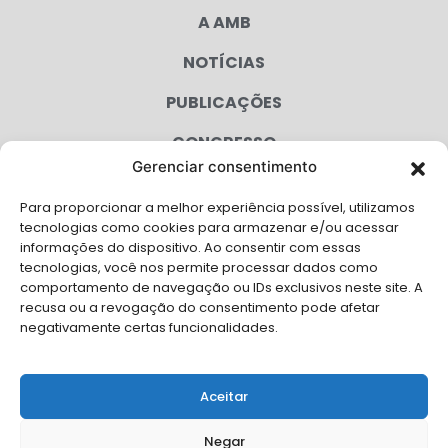
A AMB
NOTÍCIAS
PUBLICAÇÕES
CONGRESSO
Gerenciar consentimento
AGENDA
Para proporcionar a melhor experiência possível, utilizamos
CAMPANHAS
tecnologias como cookies para armazenar e/ou acessar
informações do dispositivo. Ao consentir com essas
SERVIÇOS
tecnologias, você nos permite processar dados como
comportamento de navegação ou IDs exclusivos neste site. A
FILIADAS
recusa ou a revogação do consentimento pode afetar
negativamente certas funcionalidades.
LGPD
FALE CONOSCO
Aceitar
Solicite Apoio Institucional da AMB para o seu evento
Negar