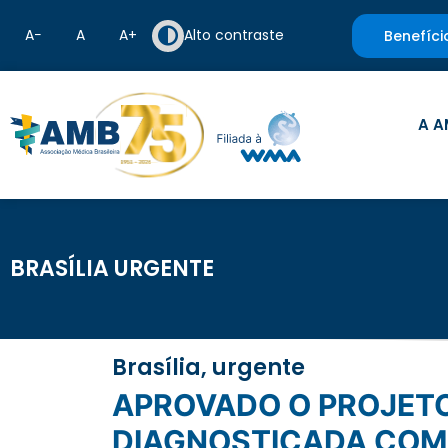
A−
A
A+
Alto contraste
Benefíci
A A
BRASÍLIA URGENTE
Brasília, urgente
APROVADO O PROJETO DE QUE CRIA O ESTATUTO DA PESSOA
DIAGNOSTICADA COM