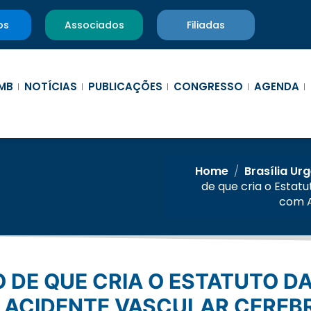
os
Associados
Filiadas
MB
NOTÍCIAS
PUBLICAÇÕES
CONGRESSO
AGENDA
Home
/
Brasília Ur
de que cria o Estat
com A
 ACIDENTE VASCULAR CEREB