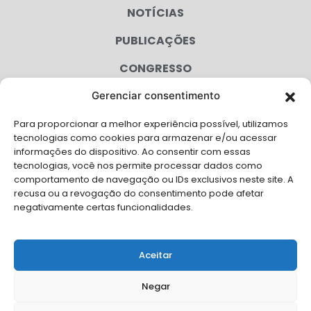
NOTÍCIAS
PUBLICAÇÕES
CONGRESSO
Gerenciar consentimento
AGENDA
Para proporcionar a melhor experiência possível, utilizamos
CAMPANHAS
tecnologias como cookies para armazenar e/ou acessar
informações do dispositivo. Ao consentir com essas
SERVIÇOS
tecnologias, você nos permite processar dados como
comportamento de navegação ou IDs exclusivos neste site. A
FILIADAS
recusa ou a revogação do consentimento pode afetar
negativamente certas funcionalidades.
LGPD
FALE CONOSCO
Aceitar
Solicite Apoio Institucional da AMB para o seu evento
Negar