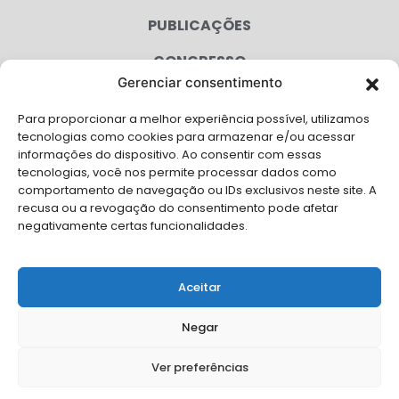
PUBLICAÇÕES
CONGRESSO
Gerenciar consentimento
AGENDA
Para proporcionar a melhor experiência possível, utilizamos
CAMPANHAS
tecnologias como cookies para armazenar e/ou acessar
informações do dispositivo. Ao consentir com essas
SERVIÇOS
tecnologias, você nos permite processar dados como
comportamento de navegação ou IDs exclusivos neste site. A
FILIADAS
recusa ou a revogação do consentimento pode afetar
negativamente certas funcionalidades.
LGPD
FALE CONOSCO
Aceitar
Solicite Apoio Institucional da AMB para o seu evento
Negar
Ver preferências
© Copyright AMB 2026. Todos os direitos reservados.