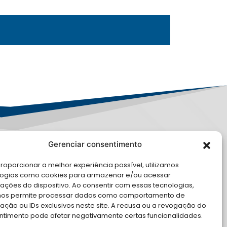
Gerenciar consentimento
PD
roporcionar a melhor experiência possível, utilizamos
E CONOSCO
logias como cookies para armazenar e/ou acessar
ações do dispositivo. Ao consentir com essas tecnologias,
cite Apoio Institucional da AMB
nos permite processar dados como comportamento de
 o seu evento
ção ou IDs exclusivos neste site. A recusa ou a revogação do
ntimento pode afetar negativamente certas funcionalidades.