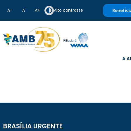
A−
A
A+
Alto contraste
Benefíci
A A
BRASÍLIA URGENTE