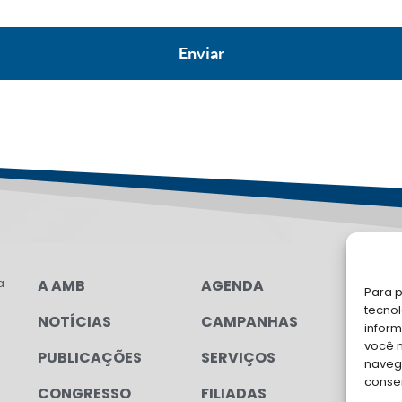
a
A AMB
AGENDA
LG
Para p
FAL
tecno
NOTÍCIAS
CAMPANHAS
inform
Soli
você 
PUBLICAÇÕES
SERVIÇOS
para
navega
conse
CONGRESSO
FILIADAS