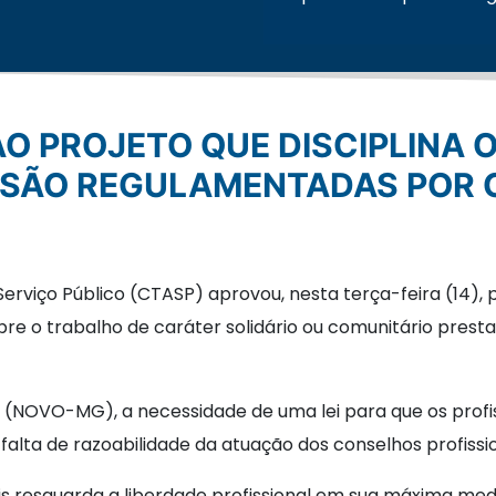
E SÃO REGULAMENTADAS POR
rviço Público (CTASP) aprovou, nesta terça-feira (14), p
bre o trabalho de caráter solidário ou comunitário presta
d (NOVO-MG), a necessidade de uma lei para que os profi
falta de razoabilidade da atuação dos conselhos profissio
s resguarda a liberdade profissional em sua máxima medid