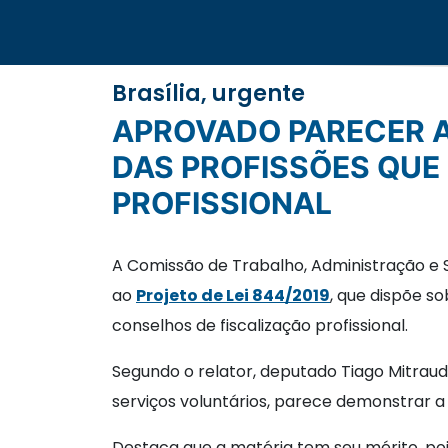
Brasília, urgente
APROVADO PARECER AO PROJETO QUE DISCIPLINA O EXERCÍCIO GRATUITO
DAS PROFISSÕES QU
PROFISSIONAL
A Comissão de Trabalho, Administração e Se
ao
Projeto de Lei 844/2019
, que dispõe so
conselhos de fiscalização profissional.
Segundo o relator, deputado Tiago Mitrau
serviços voluntários, parece demonstrar a 
Destaca que a matéria tem seu mérito, poi