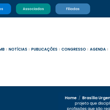
os
Associados
Filiadas
MB
NOTÍCIAS
PUBLICAÇÕES
CONGRESSO
AGENDA
Home
/
Brasília Urge
projeto que discip
profissões que são r