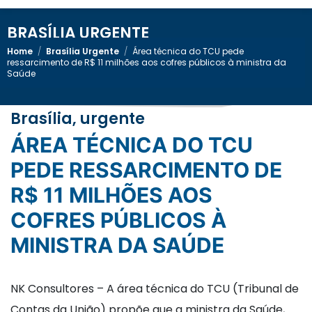
BRASÍLIA URGENTE
Home
/
Brasília Urgente
/
Área técnica do TCU pede
ressarcimento de R$ 11 milhões aos cofres públicos à ministra da
Saúde
Brasília, urgente
ÁREA TÉCNICA DO TCU
PEDE RESSARCIMENTO DE
R$ 11 MILHÕES AOS
COFRES PÚBLICOS À
MINISTRA DA SAÚDE
NK Consultores – A área técnica do TCU (Tribunal de
Contas da União) propõe que a ministra da Saúde,