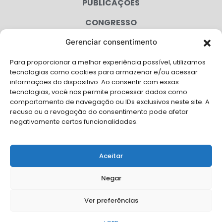
PUBLICAÇÕES
CONGRESSO
Gerenciar consentimento
AGENDA
Para proporcionar a melhor experiência possível, utilizamos
CAMPANHAS
tecnologias como cookies para armazenar e/ou acessar
informações do dispositivo. Ao consentir com essas
SERVIÇOS
tecnologias, você nos permite processar dados como
comportamento de navegação ou IDs exclusivos neste site. A
FILIADAS
recusa ou a revogação do consentimento pode afetar
negativamente certas funcionalidades.
LGPD
FALE CONOSCO
Aceitar
Solicite Apoio Institucional da AMB para o seu evento
Negar
Ver preferências
© Copyright AMB 2026. Todos os direitos reservados.