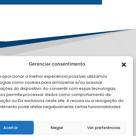
Gerenciar consentimento
PD
roporcionar a melhor experiência possível, utilizamos
logias como cookies para armazenar e/ou acessar
LE CONOSCO
ações do dispositivo. Ao consentir com essas tecnologias,
nos permite processar dados como comportamento de
cite Apoio Institucional da AMB
ção ou IDs exclusivos neste site. A recusa ou a revogação do
 o seu evento
ntimento pode afetar negativamente certas funcionalidades.
Aceitar
Negar
Ver preferências