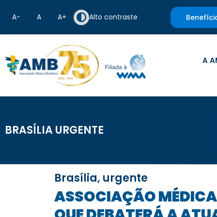
A−
A
A+
Alto contraste
Benefíci
A A
BRASÍLIA URGENTE
Brasília, urgente
ASSOCIAÇÃO MÉDICA BRASILEIRA PARTICIPARÁ DE AUDIÊNCIA PÚBLICA
QUE DEBATERÁ A ATUA