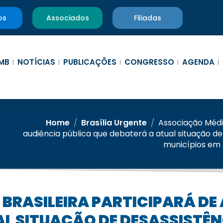
os
Associados
Filiadas
MB
NOTÍCIAS
PUBLICAÇÕES
CONGRESSO
AGENDA
Home
/
Brasília Urgente
/
Associação Médic
audiência pública que debaterá a atual situação d
municípios em 
L SITUAÇÃO DE DESASSISTÊN