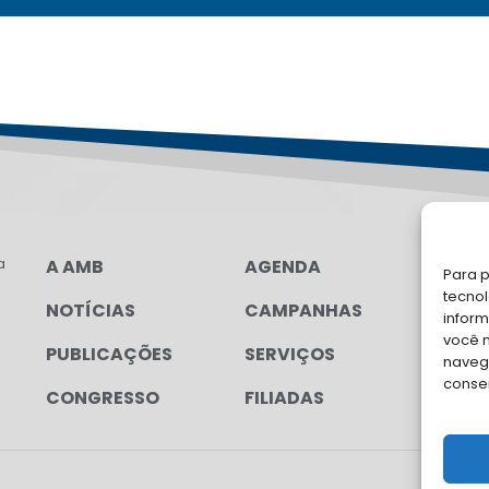
a
A AMB
AGENDA
LG
Para p
tecno
NOTÍCIAS
CAMPANHAS
FA
inform
você 
PUBLICAÇÕES
SERVIÇOS
Soli
navega
para
conse
CONGRESSO
FILIADAS