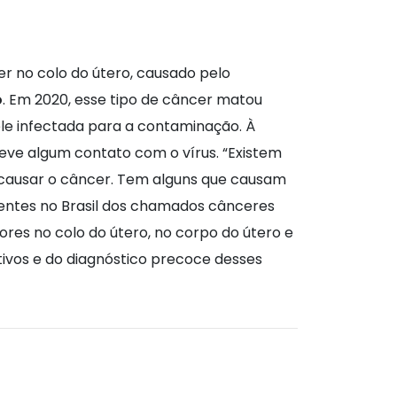
r no colo do útero, causado pelo
o
. Em 2020, esse tipo de câncer matou
pele infectada para a contaminação. À
teve algum contato com o vírus. “Existem
ão causar o câncer. Tem alguns que causam
quentes no Brasil dos chamados cânceres
res no colo do útero, no corpo do útero e
vos e do diagnóstico precoce desses