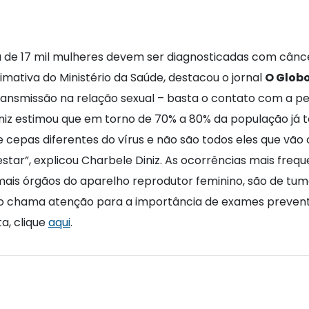
a de 17 mil mulheres devem ser diagnosticadas com cânce
ativa do Ministério da Saúde, destacou o jornal
O Glob
l transmissão na relação sexual – basta o contato com a 
Diniz estimou que em torno de 70% a 80% da população já 
 de cepas diferentes do vírus e não são todos eles que v
star”, explicou Charbele Diniz. As ocorrências mais fre
ais órgãos do aparelho reprodutor feminino, são de tumo
o chama atenção para a importância de exames preventi
a, clique
aqui
.