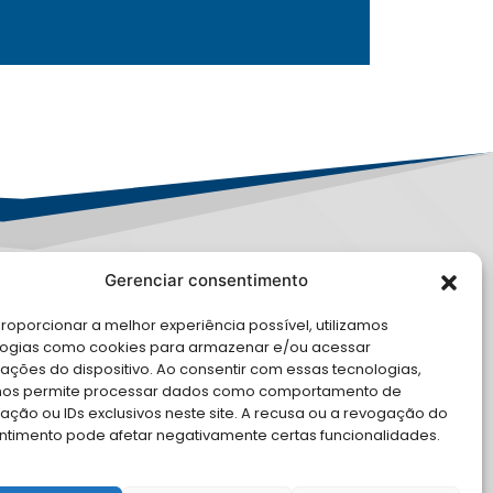
Gerenciar consentimento
LE CONOSCO
roporcionar a melhor experiência possível, utilizamos
logias como cookies para armazenar e/ou acessar
cite Apoio Institucional da AMB
ações do dispositivo. Ao consentir com essas tecnologias,
 o seu evento
nos permite processar dados como comportamento de
ção ou IDs exclusivos neste site. A recusa ou a revogação do
ntimento pode afetar negativamente certas funcionalidades.