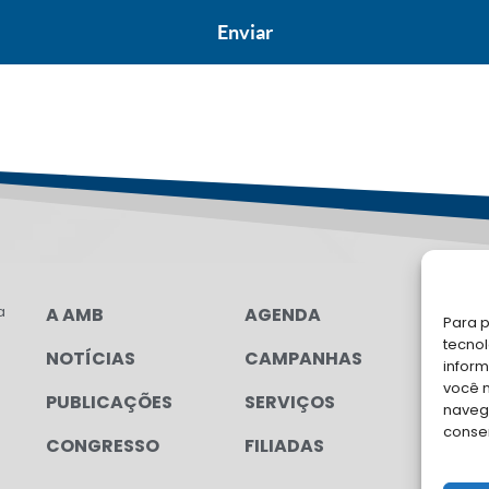
a
A AMB
AGENDA
FA
Para p
tecno
NOTÍCIAS
CAMPANHAS
Soli
inform
para
você 
PUBLICAÇÕES
SERVIÇOS
navega
conse
CONGRESSO
FILIADAS