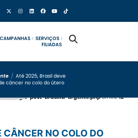
CAMPANHAS
SERVIÇOS
FILIADAS
ente
/
Até 2025, Brasil deve
 de câncer no colo do útero
b/single-post-brasilia-urgente.php
12
on line