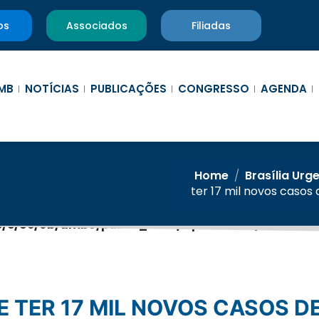
os
Associados
Filiadas
MB
NOTÍCIAS
PUBLICAÇÕES
CONGRESSO
AGENDA
Home
/
Brasília Urg
ter 17 mil novos casos
/c/6e/0b/amb9/public_html/wp-content/themes/am