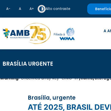
A−
A
A+
Alto contraste
Benefíci
A A
BRASÍLIA URGENTE
Warning
/home/storage
: Undefined array key "envio" in
Brasília, urgente
ATÉ 2025, BRASIL DEVE TER 17 MIL NOVOS CASOS DE CÂNCER NO COLO DO