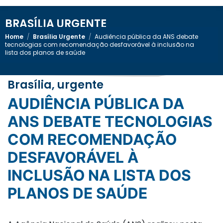
BRASÍLIA URGENTE
Home
/
Brasília Urgente
/
Audiência pública da ANS debate
tecnologias com recomendação desfavorável à inclusão na
lista dos planos de saúde
Brasília, urgente
AUDIÊNCIA PÚBLICA DA
ANS DEBATE TECNOLOGIAS
COM RECOMENDAÇÃO
DESFAVORÁVEL À
INCLUSÃO NA LISTA DOS
PLANOS DE SAÚDE