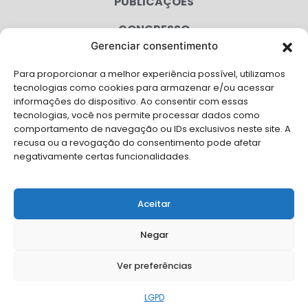
PUBLICAÇÕES
CONGRESSO
Gerenciar consentimento
AGENDA
Para proporcionar a melhor experiência possível, utilizamos
CAMPANHAS
tecnologias como cookies para armazenar e/ou acessar
informações do dispositivo. Ao consentir com essas
SERVIÇOS
tecnologias, você nos permite processar dados como
comportamento de navegação ou IDs exclusivos neste site. A
FILIADAS
recusa ou a revogação do consentimento pode afetar
negativamente certas funcionalidades.
LGPD
FALE CONOSCO
Aceitar
Solicite Apoio Institucional da AMB para o seu evento
Negar
Ver preferências
© Copyright AMB 2026. Todos os direitos reservados.
LGPD