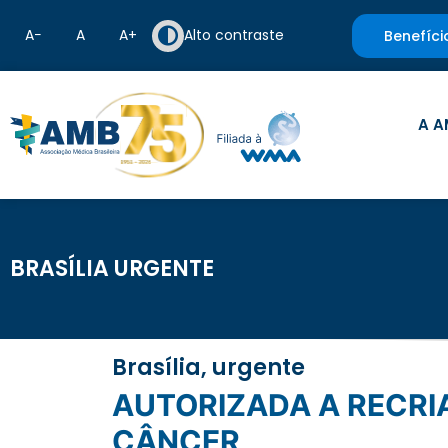
A−
A
A+
Alto contraste
Benefíci
A A
BRASÍLIA URGENTE
Brasília, urgente
AUTORIZADA A RECRIAÇÃO DA COMISSÃO ESPECIAL DE COMBATE AO
CÂNCER