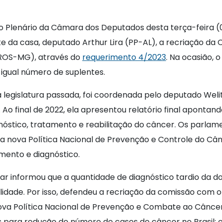
do Plenário da Câmara dos Deputados desta terça-feira 
e da casa, deputado Arthur Lira (PP-AL), a recriação d
PROS-MG), através do
requerimento 4/2023
. Na ocasião,
igual número de suplentes.
 legislatura passada, foi coordenada pelo deputado Wel
). Ao final de 2022, ela apresentou relatório final apon
gnóstico, tratamento e reabilitação do câncer. Os par
ui a nova Política Nacional de Prevenção e Controle do C
mento e diagnóstico.
ar informou que a quantidade de diagnóstico tardio da do
dade. Por isso, defendeu a recriação da comissão com o
ova Política Nacional de Prevenção e Combate ao Cânce
 para redução do número de casos de câncer no Brasil; 