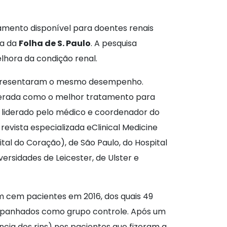
amento disponível para doentes renais
ia da
Folha de S. Paulo
. A pesquisa
lhora da condição renal.
apresentaram o mesmo desempenho.
siderada como o melhor tratamento para
, liderado pelo médico e coordenador do
evista especializada eClinical Medicine
ital do Coração), de São Paulo, do Hospital
ersidades de Leicester, de Ulster e
ram cem pacientes em 2016, dos quais 49
ompanhados como grupo controle. Após um
ncia dos rins) nos pacientes que fizeram a