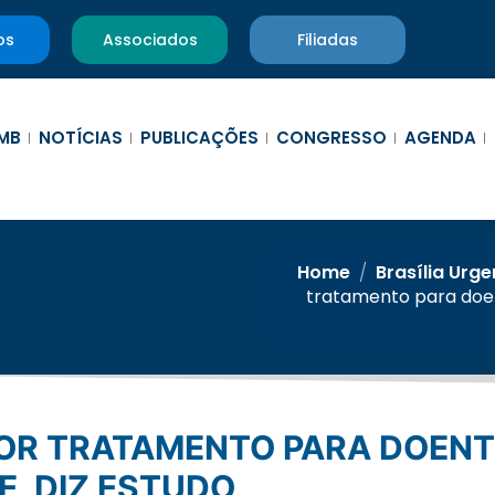
os
Associados
Filiadas
MB
NOTÍCIAS
PUBLICAÇÕES
CONGRESSO
AGENDA
Home
/
Brasília Urge
tratamento para doen
E, DIZ ESTUDO