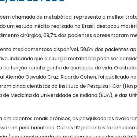
também chamada de metabólica, representa o melhor trat
do um estudo inédito realizado no Brasil, destacou matér
dimento cirúrgico, 69,7% dos pacientes apresentaram me
nto medicamentoso disponível, 59,6% dos pacientes 
ativa, indicando que a cirurgia metabólica pode ser con
 da função renal e ganho de qualidade de vida. O estudo
l Alemão Oswaldo Cruz, Ricardo Cohen, foi publicado na r
param ainda cientistas do Instituto de Pesquisa HCor (Hosp
a de Medicina da Universidade de Indiana (EUA), e das Univ
rica em doentes renais crônicos, os pesquisadores avalia
ssaram pela bariátrica. Outros 92 pacientes foram ac
ria (que aponta perda de proteína na urina devido à falê