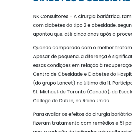
NK Consultores – A cirurgia bariátrica, 
com diabetes do tipo 2 e obesidade, segun
apontou que, até cinco anos após o proce
Quando comparado com o melhor tratame
Apesar de pequena, a diferença é signific
essas condições em relação à recuperação
Centro de Obesidade e Diabetes do Hospita
(do grupo Lancet) no último dia 11. Partici
St. Michael, de Toronto (Canadá), da Escol
College de Dublin, no Reino Unido.
Para avaliar os efeitos da cirurgia bariát
fizeram tratamento com remédios e 51 pa
ano, a redução do indicador microalbuminú