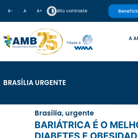
A−
A
A+
Alto contraste
Benefíci
A A
BRASÍLIA URGENTE
Brasília, urgente
BARIÁTRICA É O MELHOR TRATAMENTO PARA DOENTES RENAIS COM
DIABETES E OBESIDAD