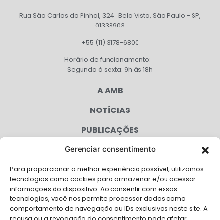
Rua São Carlos do Pinhal, 324 Bela Vista, São Paulo - SP,
01333903
+55 (11) 3178-6800
Horário de funcionamento:
Segunda à sexta: 9h às 18h
A AMB
NOTÍCIAS
PUBLICAÇÕES
CONGRESSO
Gerenciar consentimento
Para proporcionar a melhor experiência possível, utilizamos
AGENDA
tecnologias como cookies para armazenar e/ou acessar
informações do dispositivo. Ao consentir com essas
CAMPANHAS
tecnologias, você nos permite processar dados como
comportamento de navegação ou IDs exclusivos neste site. A
SERVIÇOS
recusa ou a revogação do consentimento pode afetar