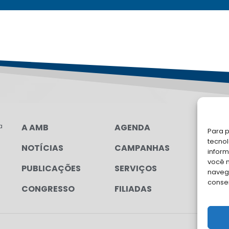
a
A AMB
AGENDA
LG
Para p
tecno
NOTÍCIAS
CAMPANHAS
FA
inform
você 
PUBLICAÇÕES
SERVIÇOS
Soli
navega
para
conse
CONGRESSO
FILIADAS