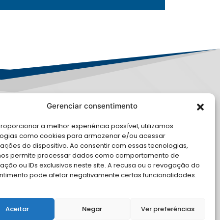
Gerenciar consentimento
PD
roporcionar a melhor experiência possível, utilizamos
logias como cookies para armazenar e/ou acessar
LE CONOSCO
ações do dispositivo. Ao consentir com essas tecnologias,
nos permite processar dados como comportamento de
cite Apoio Institucional da AMB
ção ou IDs exclusivos neste site. A recusa ou a revogação do
 o seu evento
ntimento pode afetar negativamente certas funcionalidades.
Aceitar
Negar
Ver preferências