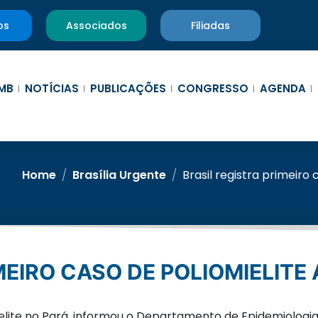
os
Associados
Filiadas
MB
NOTÍCIAS
PUBLICAÇÕES
CONGRESSO
AGENDA
Home
/
Brasília Urgente
/
Brasil registra primeiro 
IMEIRO CASO DE POLIOMIELITE
lite no Pará, informou o Departamento de Epidemiologia d