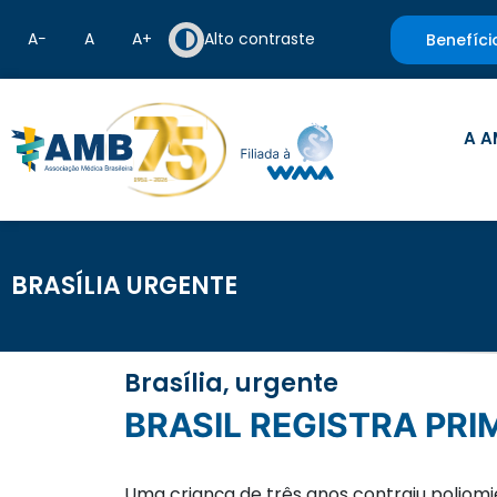
A−
A
A+
Alto contraste
Benefíci
A A
BRASÍLIA URGENTE
Brasília, urgente
BRASIL REGISTRA PR
Uma criança de três anos contraiu poliomie