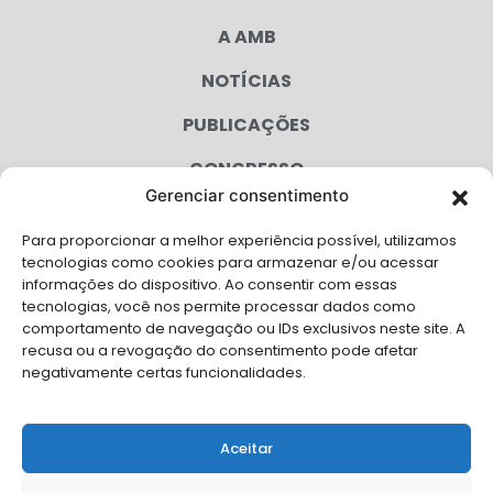
A AMB
NOTÍCIAS
PUBLICAÇÕES
CONGRESSO
Gerenciar consentimento
AGENDA
Para proporcionar a melhor experiência possível, utilizamos
CAMPANHAS
tecnologias como cookies para armazenar e/ou acessar
informações do dispositivo. Ao consentir com essas
SERVIÇOS
tecnologias, você nos permite processar dados como
comportamento de navegação ou IDs exclusivos neste site. A
FILIADAS
recusa ou a revogação do consentimento pode afetar
negativamente certas funcionalidades.
LGPD
FALE CONOSCO
Aceitar
Solicite Apoio Institucional da AMB para o seu evento