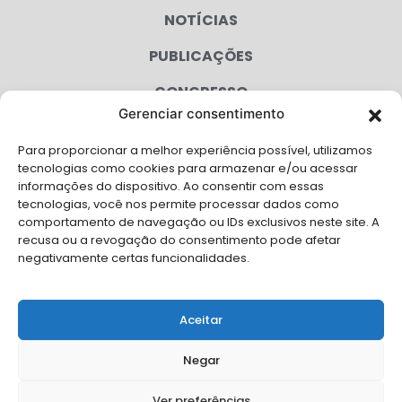
NOTÍCIAS
PUBLICAÇÕES
CONGRESSO
Gerenciar consentimento
AGENDA
Para proporcionar a melhor experiência possível, utilizamos
CAMPANHAS
tecnologias como cookies para armazenar e/ou acessar
informações do dispositivo. Ao consentir com essas
SERVIÇOS
tecnologias, você nos permite processar dados como
comportamento de navegação ou IDs exclusivos neste site. A
FILIADAS
recusa ou a revogação do consentimento pode afetar
negativamente certas funcionalidades.
LGPD
FALE CONOSCO
Aceitar
Solicite Apoio Institucional da AMB para o seu evento
Negar
Ver preferências