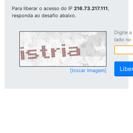
Para liberar o acesso
do IP
216.73.217.111
,
responda ao desafio abaixo.
Digite 
lado no
[trocar imagem]