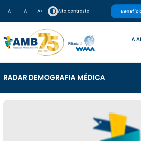
A−
A
A+
Alto contraste
Benefíci
A A
RADAR DEMOGRAFIA MÉDICA