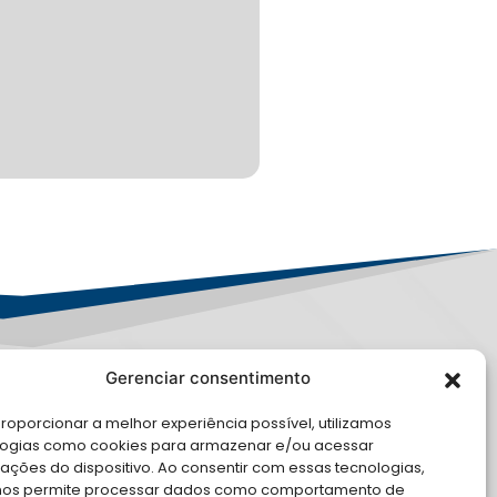
Gerenciar consentimento
PD
roporcionar a melhor experiência possível, utilizamos
E CONOSCO
logias como cookies para armazenar e/ou acessar
ações do dispositivo. Ao consentir com essas tecnologias,
cite Apoio Institucional da AMB
nos permite processar dados como comportamento de