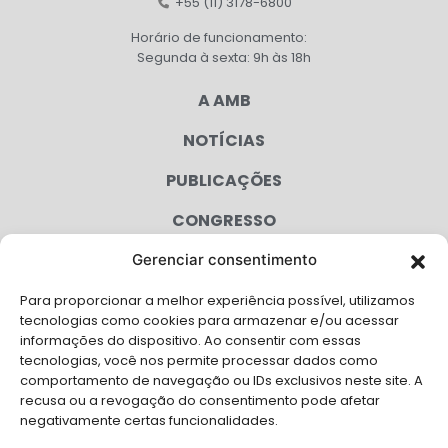
+55 (11) 3178-6800
Horário de funcionamento:
Segunda à sexta: 9h às 18h
A AMB
NOTÍCIAS
PUBLICAÇÕES
CONGRESSO
Gerenciar consentimento
AGENDA
Para proporcionar a melhor experiência possível, utilizamos
CAMPANHAS
tecnologias como cookies para armazenar e/ou acessar
informações do dispositivo. Ao consentir com essas
SERVIÇOS
tecnologias, você nos permite processar dados como
comportamento de navegação ou IDs exclusivos neste site. A
FILIADAS
recusa ou a revogação do consentimento pode afetar
negativamente certas funcionalidades.
LGPD