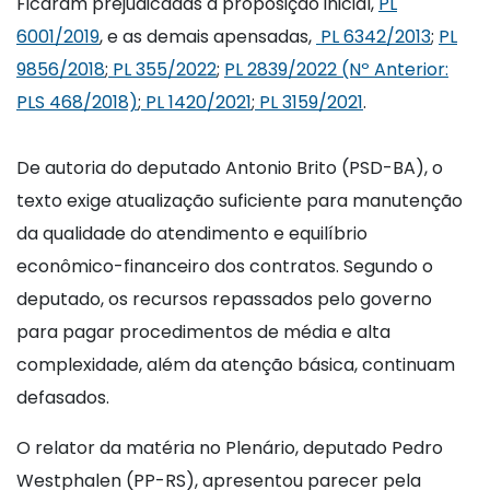
Ficaram prejudicadas a proposição inicial,
PL
6001/2019
, e as demais apensadas,
PL 6342/2013
;
PL
9856/2018
;
PL 355/2022
;
PL 2839/2022 (Nº Anterior:
PLS 468/2018)
;
PL 1420/2021
;
PL 3159/2021
.
De autoria do deputado Antonio Brito (PSD-BA), o
texto exige atualização suficiente para manutenção
da qualidade do atendimento e equilíbrio
econômico-financeiro dos contratos. Segundo o
deputado, os recursos repassados pelo governo
para pagar procedimentos de média e alta
complexidade, além da atenção básica, continuam
defasados.
O relator da matéria no Plenário, deputado Pedro
Westphalen (PP-RS), apresentou parecer pela