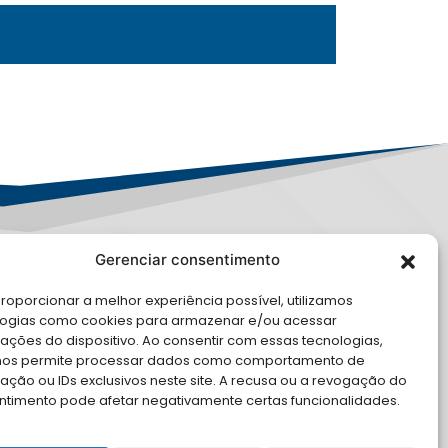
Gerenciar consentimento
PD
roporcionar a melhor experiência possível, utilizamos
E CONOSCO
logias como cookies para armazenar e/ou acessar
ações do dispositivo. Ao consentir com essas tecnologias,
cite Apoio Institucional da AMB
nos permite processar dados como comportamento de
 o seu evento
ção ou IDs exclusivos neste site. A recusa ou a revogação do
ntimento pode afetar negativamente certas funcionalidades.