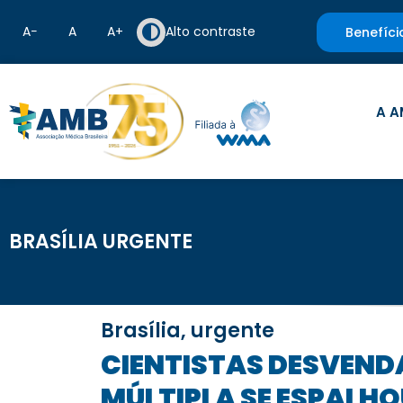
A−
A
A+
Alto contraste
Benefíci
A A
BRASÍLIA URGENTE
Brasília, urgente
CIENTISTAS DESVENDAM MISTÉRIO SOBRE COMO GENE DA ESCLEROSE
MÚLTIPLA SE ESPALH