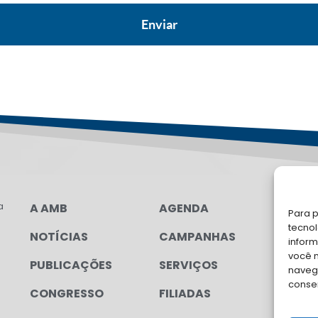
a
A AMB
AGENDA
LG
Para p
FAL
tecno
NOTÍCIAS
CAMPANHAS
inform
Soli
você 
PUBLICAÇÕES
SERVIÇOS
para
navega
conse
CONGRESSO
FILIADAS