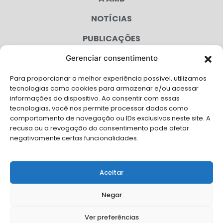
NOTÍCIAS
PUBLICAÇÕES
CONGRESSO
Gerenciar consentimento
Para proporcionar a melhor experiência possível, utilizamos
AGENDA
tecnologias como cookies para armazenar e/ou acessar
informações do dispositivo. Ao consentir com essas
CAMPANHAS
tecnologias, você nos permite processar dados como
comportamento de navegação ou IDs exclusivos neste site. A
SERVIÇOS
recusa ou a revogação do consentimento pode afetar
negativamente certas funcionalidades.
FILIADAS
FALE CONOSCO
Aceitar
Solicite Apoio Institucional da AMB para o seu evento
Negar
Ver preferências