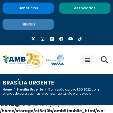
Benefícios
Associados
Filiadas
BRASÍLIA URGENTE
Home
/
Brasília Urgente
/
Comissão aprova LDO 2022 com
prioridade para vacinas, creches, habitação e oncologia
Warning
: Undefined array key "envio" in
/home/storage/c/6e/0b/amb9/public_html/wp-