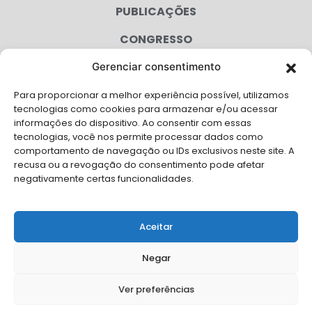
PUBLICAÇÕES
CONGRESSO
Gerenciar consentimento
AGENDA
Para proporcionar a melhor experiência possível, utilizamos
CAMPANHAS
tecnologias como cookies para armazenar e/ou acessar
informações do dispositivo. Ao consentir com essas
SERVIÇOS
tecnologias, você nos permite processar dados como
comportamento de navegação ou IDs exclusivos neste site. A
FILIADAS
recusa ou a revogação do consentimento pode afetar
negativamente certas funcionalidades.
LGPD
FALE CONOSCO
Aceitar
Solicite Apoio Institucional da AMB para o seu evento
Negar
Ver preferências
© Copyright AMB 2026. Todos os direitos reservados.