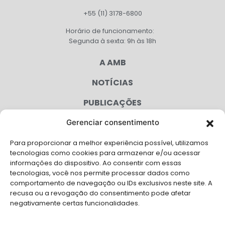
+55 (11) 3178-6800
Horário de funcionamento:
Segunda à sexta: 9h às 18h
A AMB
NOTÍCIAS
PUBLICAÇÕES
CONGRESSO
Gerenciar consentimento
Para proporcionar a melhor experiência possível, utilizamos
AGENDA
tecnologias como cookies para armazenar e/ou acessar
informações do dispositivo. Ao consentir com essas
CAMPANHAS
tecnologias, você nos permite processar dados como
comportamento de navegação ou IDs exclusivos neste site. A
SERVIÇOS
recusa ou a revogação do consentimento pode afetar
negativamente certas funcionalidades.
FILIADAS