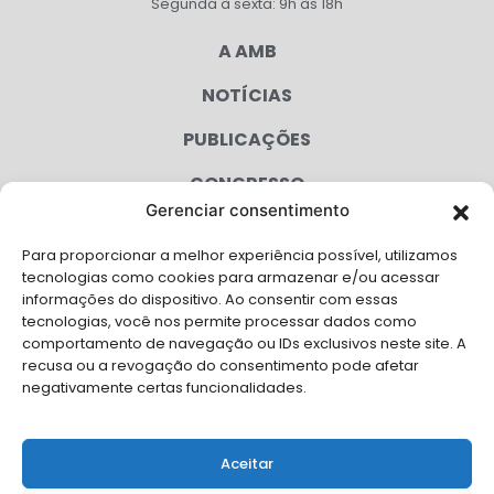
Segunda à sexta: 9h às 18h
A AMB
NOTÍCIAS
PUBLICAÇÕES
CONGRESSO
Gerenciar consentimento
AGENDA
Para proporcionar a melhor experiência possível, utilizamos
CAMPANHAS
tecnologias como cookies para armazenar e/ou acessar
informações do dispositivo. Ao consentir com essas
SERVIÇOS
tecnologias, você nos permite processar dados como
comportamento de navegação ou IDs exclusivos neste site. A
FILIADAS
recusa ou a revogação do consentimento pode afetar
negativamente certas funcionalidades.
LGPD
FALE CONOSCO
Aceitar
Solicite Apoio Institucional da AMB para o seu evento