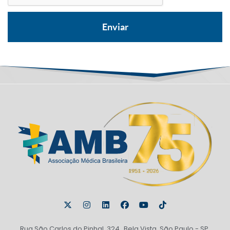
Rua São Carlos do Pinhal, 324 Bela Vista, São Paulo - SP,