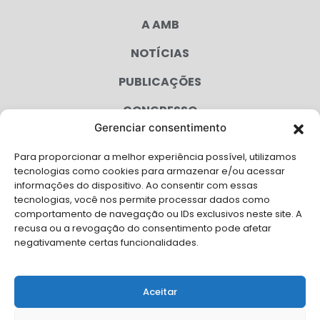
A AMB
NOTÍCIAS
PUBLICAÇÕES
CONGRESSO
Gerenciar consentimento
AGENDA
Para proporcionar a melhor experiência possível, utilizamos
CAMPANHAS
tecnologias como cookies para armazenar e/ou acessar
informações do dispositivo. Ao consentir com essas
SERVIÇOS
tecnologias, você nos permite processar dados como
comportamento de navegação ou IDs exclusivos neste site. A
FILIADAS
recusa ou a revogação do consentimento pode afetar
negativamente certas funcionalidades.
LGPD
FALE CONOSCO
Aceitar
Solicite Apoio Institucional da AMB para o seu evento