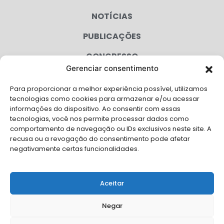
NOTÍCIAS
PUBLICAÇÕES
CONGRESSO
Gerenciar consentimento
AGENDA
Para proporcionar a melhor experiência possível, utilizamos
CAMPANHAS
tecnologias como cookies para armazenar e/ou acessar
informações do dispositivo. Ao consentir com essas
SERVIÇOS
tecnologias, você nos permite processar dados como
comportamento de navegação ou IDs exclusivos neste site. A
FILIADAS
recusa ou a revogação do consentimento pode afetar
negativamente certas funcionalidades.
LGPD
FALE CONOSCO
Aceitar
Solicite Apoio Institucional da AMB para o seu evento
Negar