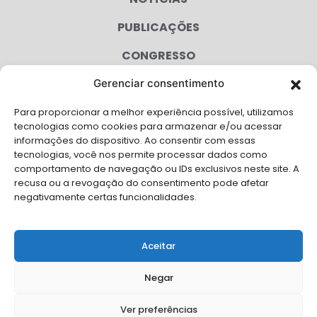
PUBLICAÇÕES
CONGRESSO
Gerenciar consentimento
AGENDA
Para proporcionar a melhor experiência possível, utilizamos
CAMPANHAS
tecnologias como cookies para armazenar e/ou acessar
informações do dispositivo. Ao consentir com essas
SERVIÇOS
tecnologias, você nos permite processar dados como
comportamento de navegação ou IDs exclusivos neste site. A
FILIADAS
recusa ou a revogação do consentimento pode afetar
negativamente certas funcionalidades.
LGPD
FALE CONOSCO
Aceitar
Solicite Apoio Institucional da AMB para o seu evento
Negar
Ver preferências