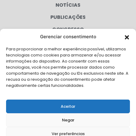
NOTÍCIAS
PUBLICAÇÕES
CONGRESSO
Gerenciar consentimento
AGENDA
Para proporcionar a melhor experiência possível, utilizamos
CAMPANHAS
tecnologias como cookies para armazenar e/ou acessar
informações do dispositivo. Ao consentir com essas
SERVIÇOS
tecnologias, você nos permite processar dados como
comportamento de navegação ou IDs exclusivos neste site. A
FILIADAS
recusa ou a revogação do consentimento pode afetar
negativamente certas funcionalidades.
LGPD
FALE CONOSCO
Aceitar
Solicite Apoio Institucional da AMB para o seu evento
Negar
Ver preferências