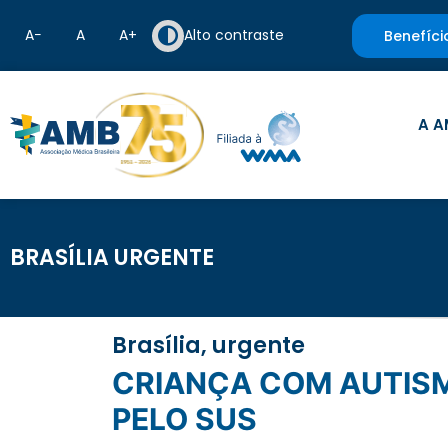
A−
A
A+
Alto contraste
Benefíci
A A
BRASÍLIA URGENTE
Brasília, urgente
CRIANÇA COM AUTISMO PODERÁ EXPERIMENTAR TERAPIAS OFERECIDAS
PELO SUS