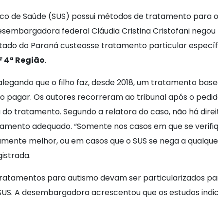
co de Saúde (SUS) possui métodos de tratamento para o 
sembargadora federal Cláudia Cristina Cristofani negou l
stado do Paraná custeasse tratamento particular especí
F 4ª Região
.
 alegando que o filho faz, desde 2018, um tratamento bas
 pagar. Os autores recorreram ao tribunal após o pedido 
ia do tratamento. Segundo a relatora do caso, não há dir
atamento adequado. “Somente nos casos em que se verifiq
amente melhor, ou em casos que o SUS se nega a qualquer
istrada.
tratamentos para autismo devam ser particularizados para
no SUS. A desembargadora acrescentou que os estudos in