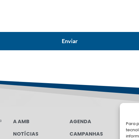
a
A AMB
AGENDA
LG
Para p
FAL
tecno
NOTÍCIAS
CAMPANHAS
inform