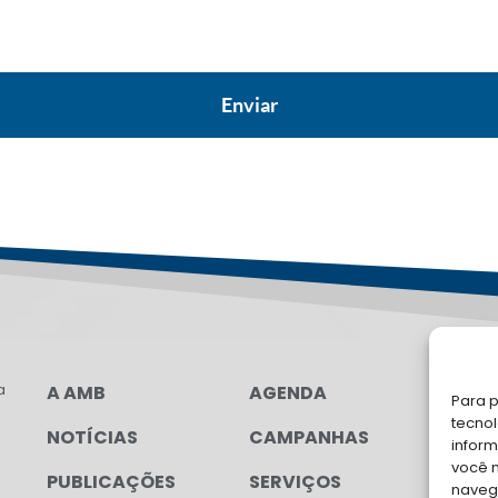
a
A AMB
AGENDA
LG
Para p
FAL
tecno
NOTÍCIAS
CAMPANHAS
inform
Soli
você 
PUBLICAÇÕES
SERVIÇOS
para
navega