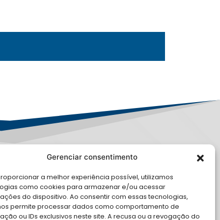
Gerenciar consentimento
PD
roporcionar a melhor experiência possível, utilizamos
E CONOSCO
logias como cookies para armazenar e/ou acessar
ações do dispositivo. Ao consentir com essas tecnologias,
cite Apoio Institucional da AMB
nos permite processar dados como comportamento de
 o seu evento
ção ou IDs exclusivos neste site. A recusa ou a revogação do