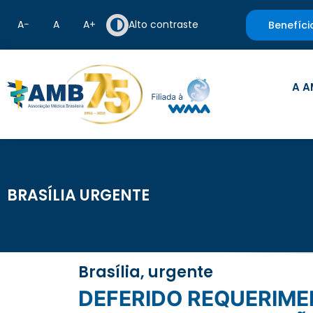
A−
A
A+
Alto contraste
Benefíci
A A
BRASÍLIA URGENTE
Brasília, urgente
DEFERIDO REQUERIMENTO QUE REQUER INFORMAÇÕES DO MINISTRO DE